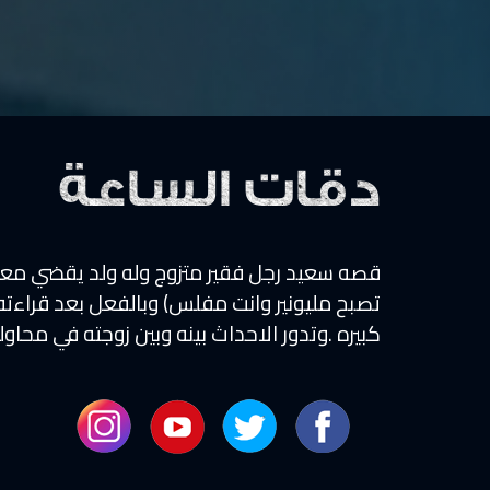
دقات الساعة
قصه سعيد رجل فقير متزوج وله ولد يقضي معظم
تصبح مليونير وانت مفلس) وبالفعل بعد قراء
كبيره .وتدور الاحداث بينه وبين زوجته في محاول